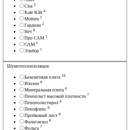
2
Cisa
4
Kale Kilit
1
Mottura
2
Гардиан
8
Нет
1
Про САМ
1
САМ
1
Эльбор
Шумотеплоизоляция
10
Базальтовая плита
6
Изолон
6
Минеральная плита
7
Пенопласт высокой плотности
4
Пенополистирол
6
Пенофлекс
4
Пробковый лист
8
Фальгоизол
7
Фольга