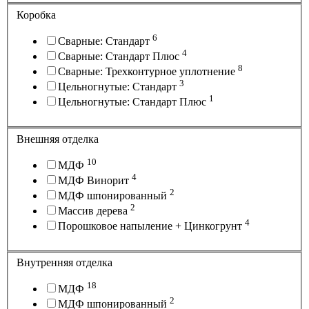
Коробка
6
Сварные: Стандарт
4
Сварные: Стандарт Плюс
8
Сварные: Трехконтурное уплотнение
3
Цельногнутые: Стандарт
1
Цельногнутые: Стандарт Плюс
Внешняя отделка
10
МДФ
4
МДФ Винорит
2
МДФ шпонированный
2
Массив дерева
4
Порошковое напыление + Цинкогрунт
Внутренняя отделка
18
МДФ
2
МДФ шпонированный